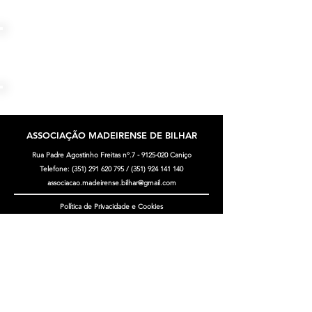
1ª Volta
2ª Volta
Classificação
ASSOCIAÇÃO MADEIRENSE
DE BILHAR
Rua Padre Agostinho Freitas nº.7 -
9125-020
Caniço
Telefone:
(351) 291 620 795
/
(351) 924 141 140
associacao.madeirense.bilhar@gmail.com
Política de Privacidade e Cookies