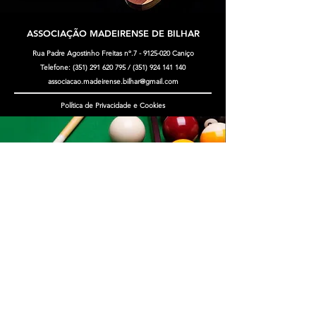
ASSOCIAÇÃO MADEIRENSE
DE BILHAR
Rua Padre Agostinho Freitas nº.7 -
9125-020
Caniço
Telefone:
(351) 291 620 795
/
(351) 924 141 140
associacao.madeirense.bilhar@gmail.com
Política de Privacidade e Cookies